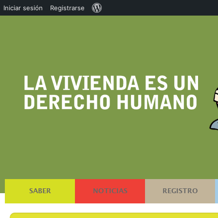
Acerca
Iniciar sesión
Registrarse
de
WordPress
SABER
NOTICIAS
REGISTRO