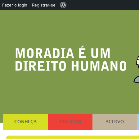
Sobre
Fazer o login
Registrar-se
o
WordPress
CONHEÇA
NOTÍCIAS
ACERVO