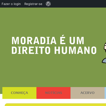
Sobre
Fazer o login
Registrar-se
o
WordPress
CONHEÇA
NOTÍCIAS
ACERVO