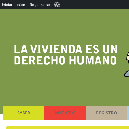
Acerca
Iniciar sesión
Registrarse
de
WordPress
SABER
NOTICIAS
REGISTRO