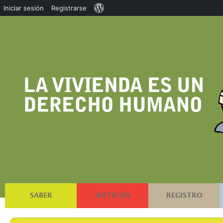
Acerca
Iniciar sesión
Registrarse
de
WordPress
SABER
NOTICIAS
REGISTRO