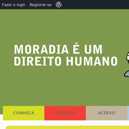
Sobre
Fazer o login
Registrar-se
o
WordPress
CONHEÇA
NOTÍCIAS
ACERVO