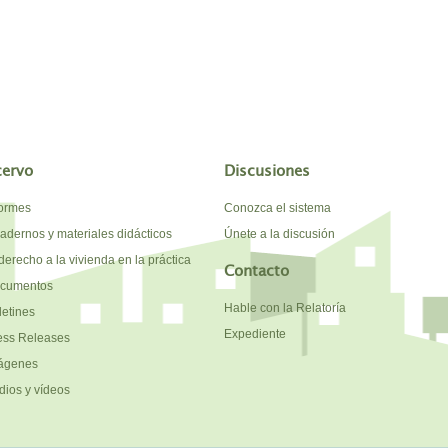
cervo
Discusiones
formes
Conozca el sistema
adernos y materiales didácticos
Únete a la discusión
derecho a la vivienda en la práctica
Contacto
cumentos
Hable con la Relatoría
letines
Expediente
ess Releases
ágenes
dios y vídeos