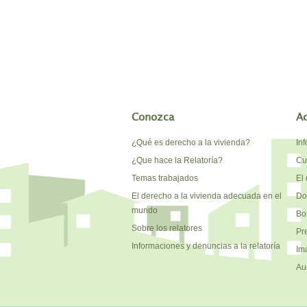
Conozca
A
¿Qué es derecho a la vivienda?
In
¿Que hace la Relatoría?
Cu
Temas trabajados
El 
El derecho a la vivienda adecuada en el
Do
mundo
Bo
Sobre los relatores
Pr
Informaciones y denuncias a la relatoría
Im
Au