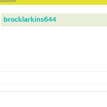
cklarkins644
brocklarkins644