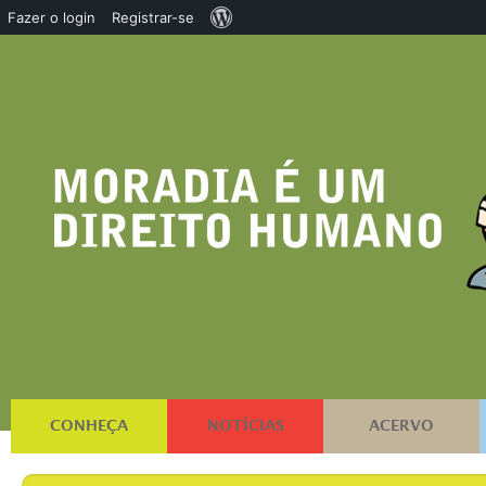
Sobre
Fazer o login
Registrar-se
o
WordPress
CONHEÇA
NOTÍCIAS
ACERVO