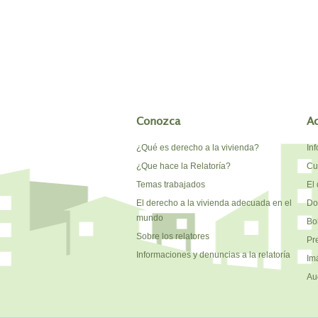
Conozca
A
¿Qué es derecho a la vivienda?
In
¿Que hace la Relatoría?
Cu
Temas trabajados
El 
El derecho a la vivienda adecuada en el
Do
mundo
Bo
Sobre los relatores
Pr
Informaciones y denuncias a la relatoría
Im
Au