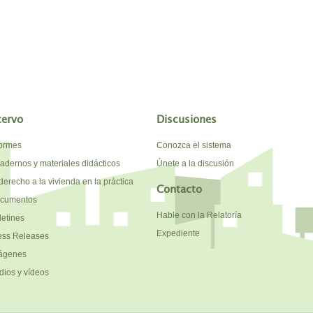
cervo
Discusiones
formes
Conozca el sistema
adernos y materiales didácticos
Únete a la discusión
derecho a la vivienda en la práctica
Contacto
cumentos
Hable con la Relatoría
letines
Expediente
ess Releases
ágenes
dios y vídeos