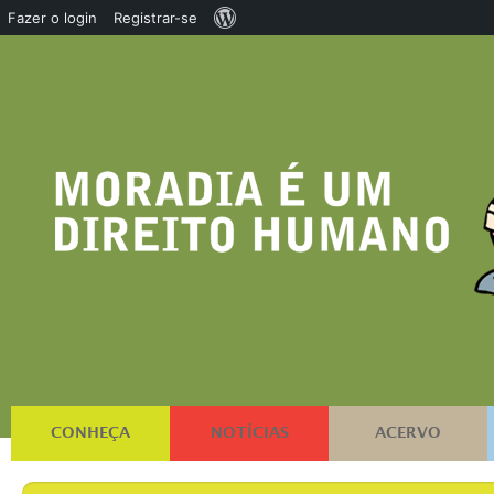
Sobre
Fazer o login
Registrar-se
o
WordPress
CONHEÇA
NOTÍCIAS
ACERVO