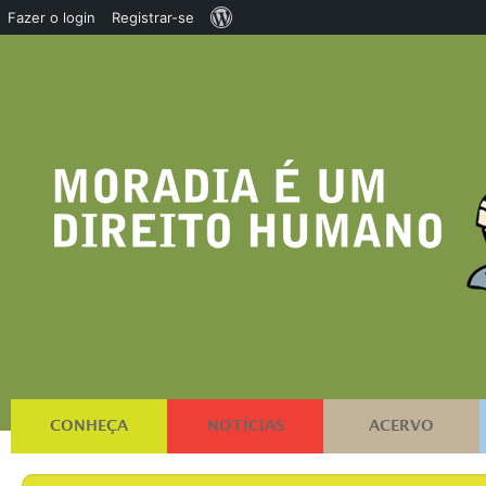
Sobre
Fazer o login
Registrar-se
o
WordPress
CONHEÇA
NOTÍCIAS
ACERVO