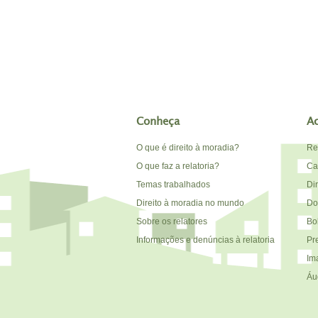
Conheça
A
O que é direito à moradia?
Re
O que faz a relatoria?
Car
Temas trabalhados
Di
Direito à moradia no mundo
Do
Sobre os relatores
Bo
Informações e denúncias à relatoria
Pr
Im
Áu