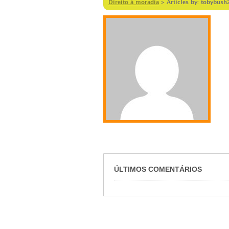
Direito à moradia
>
Articles by: tobybush
ÚLTIMOS COMENTÁRIOS