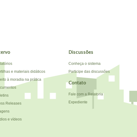
cervo
Discussões
latórios
Conheça o sistema
tilhas e materiais didáticos
Participe das discussões
reito à moradia na prática
Contato
cumentos
Fale com a Relatoria
letins
Expediente
ess Releases
agens
dios e vídeos