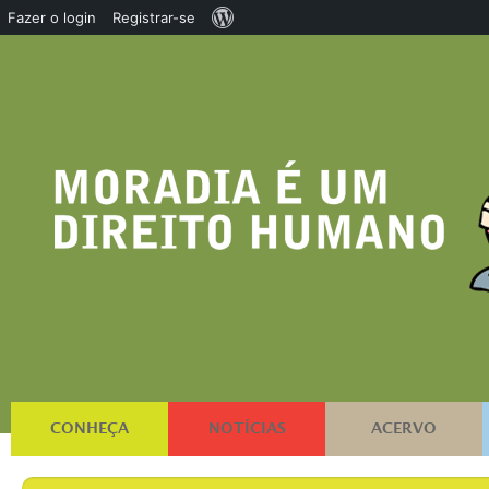
Sobre
Fazer o login
Registrar-se
o
WordPress
CONHEÇA
NOTÍCIAS
ACERVO