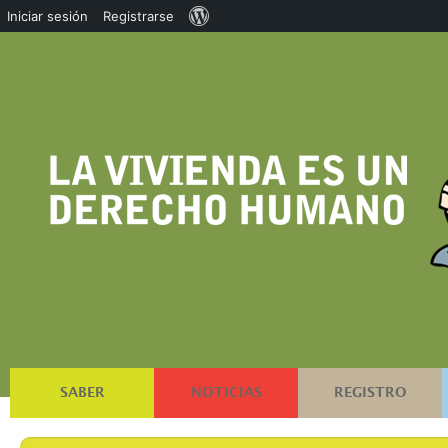
Acerca
Iniciar sesión
Registrarse
de
WordPress
SABER
NOTICIAS
REGISTRO