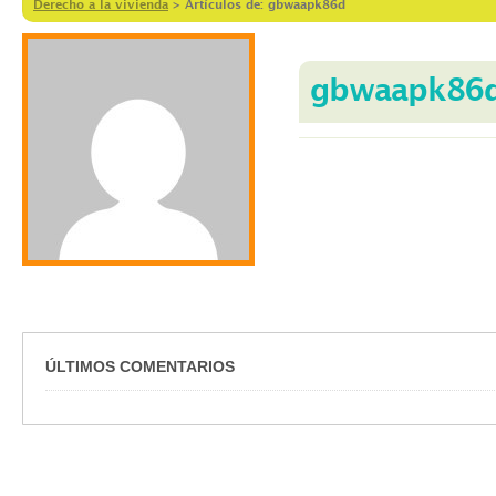
Derecho a la vivienda
>
Artículos de: gbwaapk86d
gbwaapk86
ÚLTIMOS COMENTARIOS