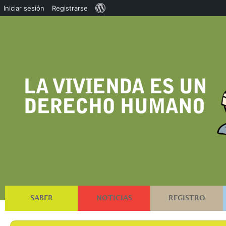
Acerca
Iniciar sesión
Registrarse
de
WordPress
SABER
NOTICIAS
REGISTRO