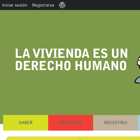
Acerca
Iniciar sesión
Registrarse
de
WordPress
SABER
NOTICIAS
REGISTRO