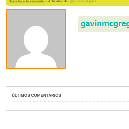
Derecho a la vivienda
>
Artículos de: gavinmcgregor1
gavinmcgre
ÚLTIMOS COMENTARIOS