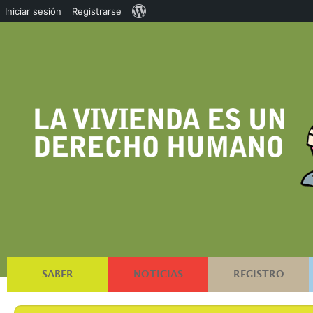
Acerca
Iniciar sesión
Registrarse
de
WordPress
SABER
NOTICIAS
REGISTRO