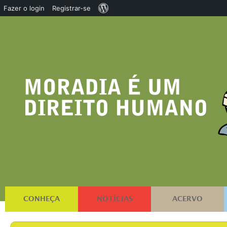
Sobre
Fazer o login
Registrar-se
o
WordPress
CONHEÇA
NOTÍCIAS
ACERVO