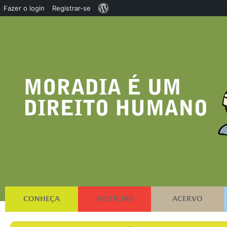
Sobre
Fazer o login
Registrar-se
o
WordPress
CONHEÇA
NOTÍCIAS
ACERVO