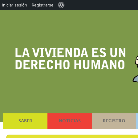
Acerca
Iniciar sesión
Registrarse
de
WordPress
SABER
NOTICIAS
REGISTRO