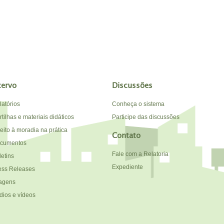
cervo
Discussões
latórios
Conheça o sistema
tilhas e materiais didáticos
Participe das discussões
reito à moradia na prática
Contato
cumentos
Fale com a Relatoria
letins
Expediente
ess Releases
agens
dios e vídeos