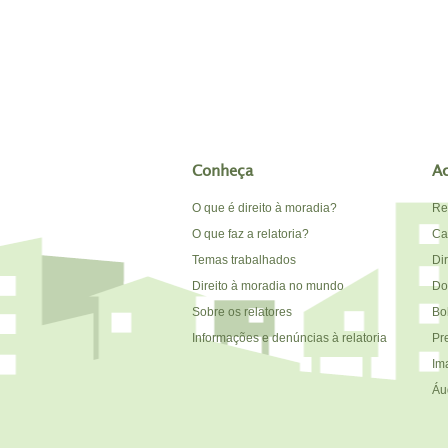
Conheça
A
O que é direito à moradia?
Re
O que faz a relatoria?
Car
Temas trabalhados
Di
Direito à moradia no mundo
Do
Sobre os relatores
Bo
Informações e denúncias à relatoria
Pr
Im
Áu