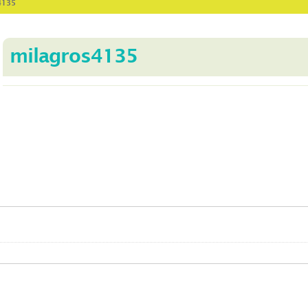
4135
milagros4135