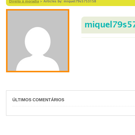
Direito à moradia
>
Articles by: miquel79s5753158
miquel79s5
ÚLTIMOS COMENTÁRIOS