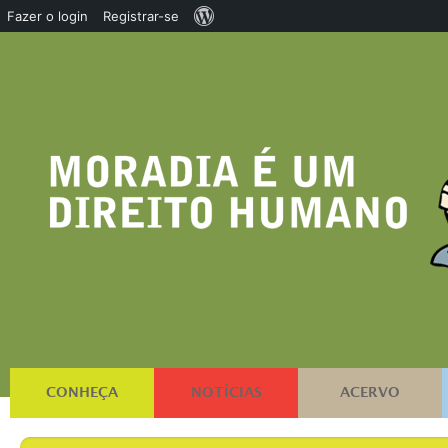
Sobre
Fazer o login
Registrar-se
o
WordPress
CONHEÇA
NOTÍCIAS
ACERVO