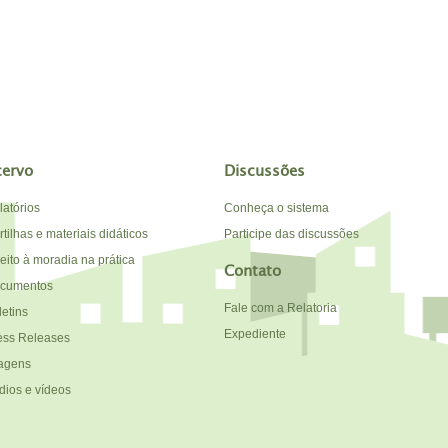
cervo
Discussões
latórios
Conheça o sistema
tilhas e materiais didáticos
Participe das discussões
reito à moradia na prática
Contato
cumentos
Fale com a Relatoria
letins
Expediente
ess Releases
agens
dios e vídeos