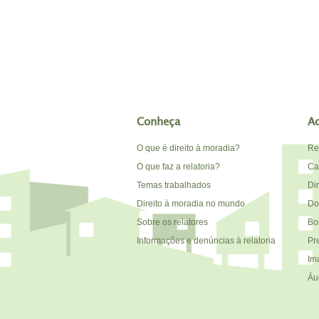
Conheça
A
O que é direito à moradia?
Re
O que faz a relatoria?
Car
Temas trabalhados
Di
Direito à moradia no mundo
Do
Sobre os relatores
Bo
Informações e denúncias à relatoria
Pr
Im
Áu