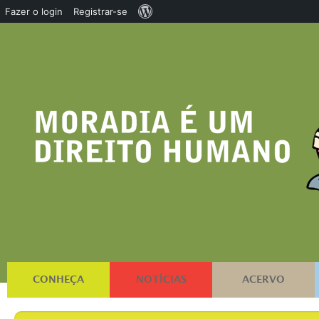
Sobre
Fazer o login
Registrar-se
o
WordPress
CONHEÇA
NOTÍCIAS
ACERVO