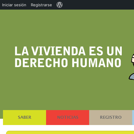
Acerca
Iniciar sesión
Registrarse
de
WordPress
SABER
NOTICIAS
REGISTRO