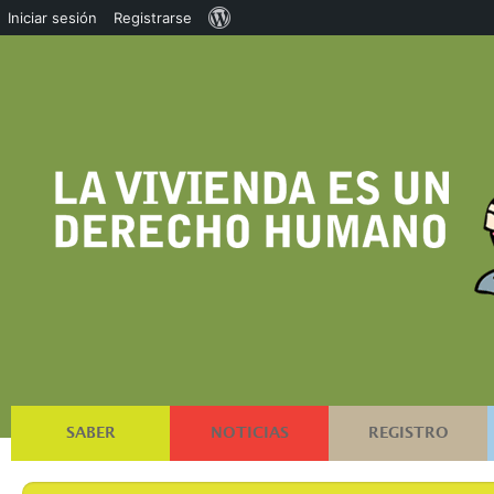
Acerca
Iniciar sesión
Registrarse
de
WordPress
SABER
NOTICIAS
REGISTRO