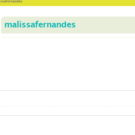
issafernandes
malissafernandes