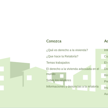
Conozca
A
¿Qué es derecho a la vivienda?
In
¿Que hace la Relatoría?
Cu
Temas trabajados
El 
El derecho a la vivienda adecuada en el
Do
mundo
Bo
Sobre los relatores
Pr
Informaciones y denuncias a la relatoría
Im
Au