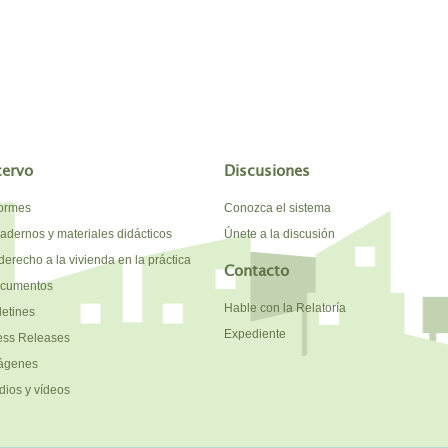
cervo
Discusiones
formes
Conozca el sistema
adernos y materiales didácticos
Únete a la discusión
derecho a la vivienda en la práctica
Contacto
cumentos
Hable con la Relatoría
letines
Expediente
ess Releases
ágenes
dios y vídeos