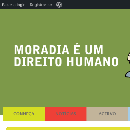
Sobre
Fazer o login
Registrar-se
o
WordPress
CONHEÇA
NOTÍCIAS
ACERVO