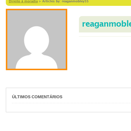
Direito à moradia
>
Articles by: reaganmobley55
reaganmobl
ÚLTIMOS COMENTÁRIOS