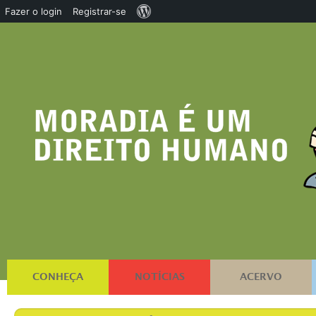
Sobre
Fazer o login
Registrar-se
o
WordPress
CONHEÇA
NOTÍCIAS
ACERVO