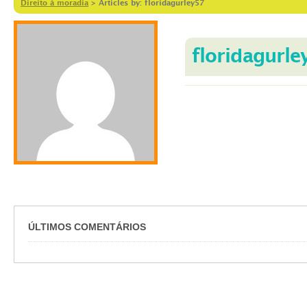
Direito à moradia
>
Articles by: floridagurley57
floridagurle
ÚLTIMOS COMENTÁRIOS