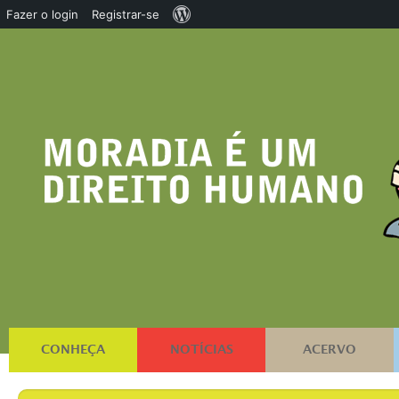
Sobre
Fazer o login
Registrar-se
o
WordPress
CONHEÇA
NOTÍCIAS
ACERVO