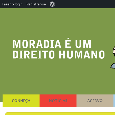
Sobre
Fazer o login
Registrar-se
o
WordPress
CONHEÇA
NOTÍCIAS
ACERVO