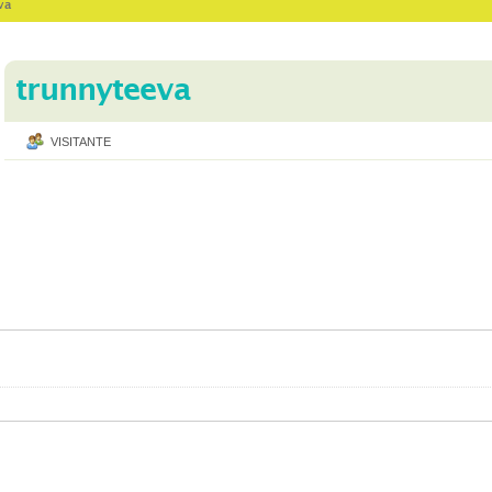
va
trunnyteeva
VISITANTE