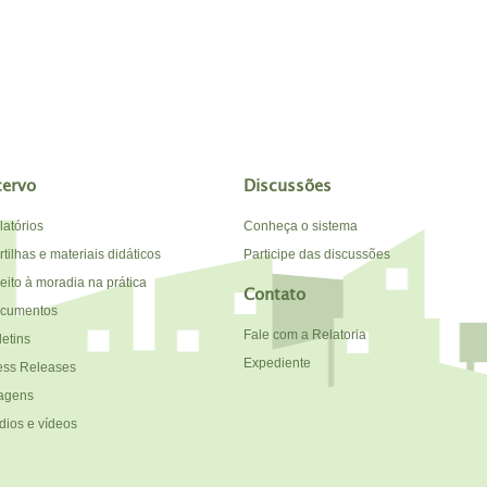
cervo
Discussões
latórios
Conheça o sistema
tilhas e materiais didáticos
Participe das discussões
reito à moradia na prática
Contato
cumentos
Fale com a Relatoria
letins
Expediente
ess Releases
agens
dios e vídeos