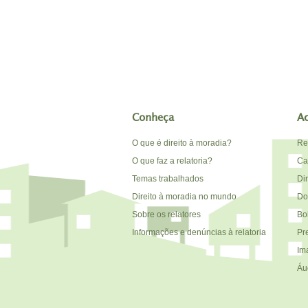
Conheça
A
O que é direito à moradia?
Re
O que faz a relatoria?
Car
Temas trabalhados
Di
Direito à moradia no mundo
Do
Sobre os relatores
Bo
Informações e denúncias à relatoria
Pr
Im
Áu