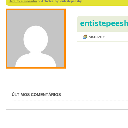
Direito à moradia
>
Articles by: entistepeeshy
entistepees
VISITANTE
ÚLTIMOS COMENTÁRIOS