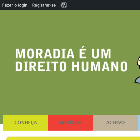
Sobre
Fazer o login
Registrar-se
o
WordPress
CONHEÇA
NOTÍCIAS
ACERVO