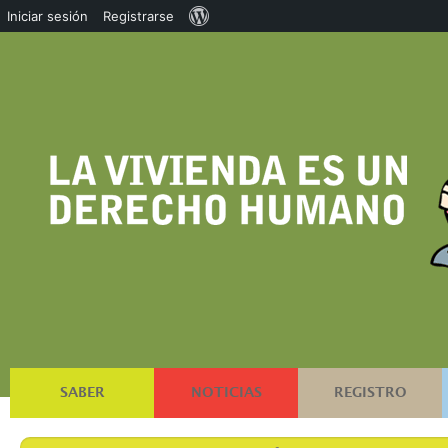
Acerca
Iniciar sesión
Registrarse
de
WordPress
SABER
NOTICIAS
REGISTRO