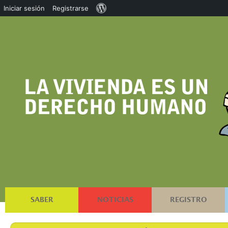
Acerca
Iniciar sesión
Registrarse
de
WordPress
SABER
NOTICIAS
REGISTRO