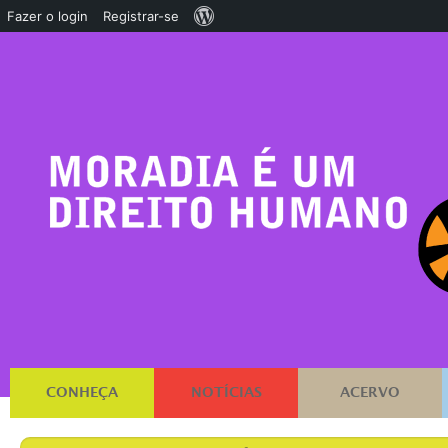
Sobre
Fazer o login
Registrar-se
o
WordPress
CONHEÇA
NOTÍCIAS
ACERVO