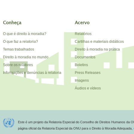
Conheça
Acervo
O que é direito à moradia?
Relatórios
O que faz a relatoria?
Cartilhas e materiais didáticos
Temas trabalhados
Direito à moradia na prática
Direito à moradia no mundo
Documentos
Sobre os relatores
Boletins
Informações e denúncias à relatoria
Press Releases
Imagens
Áudios e vídeos
Este é um projeto da Relatoria Especial do Conselho de Direitos Humanos da O
página oficial da Relatoria Especial da ONU para o Direito à Moradia Adequada,